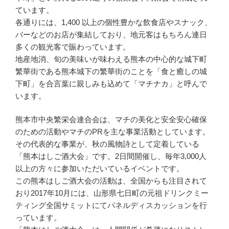
ています。
各通りには、1,400 以上の個性豊かな飲食店やスナック、
バーなどのお店が集結しており、地元客はもちろん連日
多くの観光客で賑わっています。
地産地消、旬の美味いが味わえる熊本の中心的な城下町
繁華街である熊本城下の繁華街のことを「食と癒しの城
下町」を合言葉に親しみも込めて「マチナカ」と呼んで
います。
熊本市中央繁栄会連合会は、マチの美化と安全安心確保
のための活動やマチのPRを主な事業活動としています。
その代表的な事業が、秋の風物詩として定着している
「熊本はしご酒大会」です。2日間開催し、毎年3,000人
以上の方々に参加いただいているイベントです。
この熊本はしご酒大会の活動は、全国からも注目されて
おり2017年10月には、山形県七日町の元祖ドリンクミー
ティング全国サミットにてパネルディスカッションを行
っています。